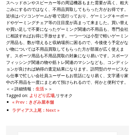
スヘッドホンやスピーカー等の周辺機器もまた需要が高く、粗大
ごみにするのではなく、不用品買取してもらった方がお得です。
近頃はパソコンゲームが巷で流行っており、ゲーミングキーボー
ドやゲーミングチェア等の注目度が高まって来ました。買い替え
や買い足しで不要になったゲーミング関連の不用品も、専門会社
に相談すればお得に手放せます。一つ一つは小型で軽いゲーミン
グ用品も、数が増えると収納場所に困るので、今後使う予定がな
い物については不用品買取してもらった方が部屋が広く使えま
す。スポーツ用品も不用品買取の対象になり易いです。スポーツ
フィッシング関連の物や筋トレ関連のマシンなども、コンディシ
ョンが良ければ納得の査定結果になります。訪問型のサービスな
ら仕事で忙しい会社員ユーザーもお世話になり易く、文字通り家
中の不用品を一度にまとめて預けられるので、何かと便利です。
＜＜詳細情報：
生活
＞＞
Tagged on:
よりどり広場
,リサオク
« Prev：きざみ屋本舗
ラディアス上尾：Next »