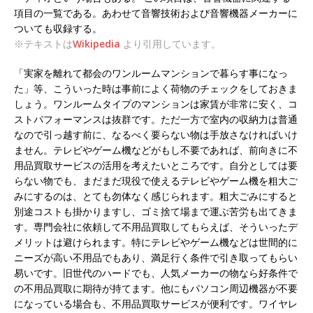
項目の一覧である。あわせて音響技術および音響機器メーカーに
ついても収録する。
※テキストは
Wikipedia
より引用しています。
「実家を離れて都会のワンルームマンションで暮らす事になっ
た」等、こういった時は事前によく荷物のチェックをしておきま
しょう。ワンルームタイプのマンションは家賃が非常に安く、コ
ストパフォーマンスは抜群です。ただ一方で室内の収納力は普通
なので引っ越す前に、なるべく要らない物は手放さなければいけ
ません。テレビやゲーム機などがもし不要であれば、前向きに不
用品買取サービスの活用を考えたいところです。自分としては要
らない物でも、まだまだ現役で使えるテレビやゲーム機を粗大ご
みにするのは、とても勿体なく感じられます。粗大ごみにすると
別途コストも掛かりますし、ゴミ捨て場まで運ぶ苦労も出てきま
す。専門会社に依頼して不用品買取してもらえば、そういったデ
メリットは避けられます。特にテレビやゲーム機などは世間的に
ニーズが高い不用品でもあり、満足行く条件で引き取ってもらい
易いです。旧世代のハードでも、人気メーカーの物なら好条件で
の不用品買取に期待が持てます。他にもパソコン周辺機器が不要
になっている場合も、不用品買取サービスが便利です。ワイヤレ