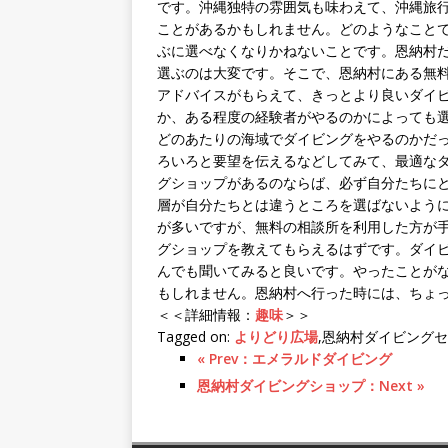
です。沖縄独特の雰囲気も味わえて、沖縄旅
ことがあるかもしれません。どのようなこと
ぶに選べなくなりかねないことです。恩納村だ
選ぶのは大変です。そこで、恩納村にある無
アドバイスがもらえて、きっとより良いダイ
か、ある程度の経験者がやるのかによっても
どのあたりの海域でダイビングをやるのかだ
ろいろと要望を伝えるなどしてみて、最適なダ
グショップがあるのならば、必ず自分たちに
層が自分たちとは違うところを選ばないよう
が多いですが、無料の相談所を利用した方が
グショップを教えてもらえるはずです。ダイ
んでも聞いてみると良いです。やったことが
もしれません。恩納村へ行った時には、ちょ
＜＜詳細情報：
趣味
＞＞
Tagged on:
よりどり広場
,恩納村ダイビング
« Prev：エメラルドダイビング
恩納村ダイビングショップ：Next »