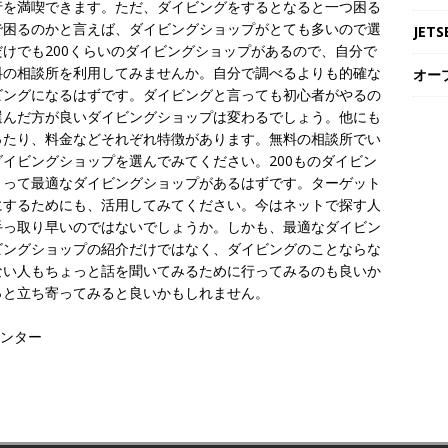
行を満喫できます。ただ、ダイビングをするとなると一つ困る
で困るのかと言えば、ダイビングショップがとても多いので選
JE
けでも200くらいのダイビングショップがあるので、自分で
料の相談所を利用してみませんか。自分で調べるよりも的確な
オー
ビングになるはずです。ダイビングと言っても初心者がやるの
選んだ方が良いダイビングショップは変わるでしょう。他にも
ったり、料金などそれぞれ特徴があります。無料の相談所でい
イビングショップを選んでみてください。200ものダイビン
とって最適なダイビングショップがあるはずです。ターゲット
にするためにも、活用してみてください。今はネットで探す人
手っ取り早いのではないでしょうか。しかも、最適なダイビン
ビングショップの紹介だけではなく、ダイビングのことならな
ない人もちょっと話を聞いてみるために行ってみるのも良いか
っと立ち寄ってみると良いかもしれません。
センター