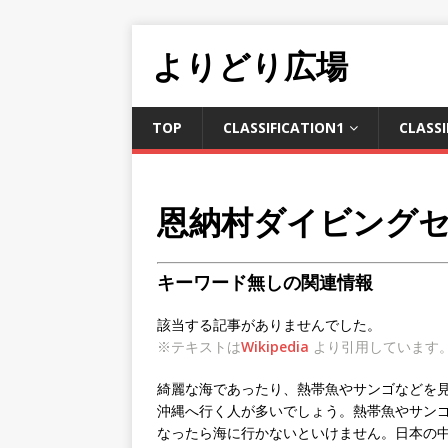
よりどり広場
TOP
CLASSIFICATION1
CLASSI
恩納村ダイビング
キーワード無しの関連情報
該当する記事がありませんでした。
※テキストは
Wikipedia
より引用しています
綺麗な海であったり、熱帯魚やサンゴなどを
沖縄へ行く人が多いでしょう。熱帯魚やサン
なったら海に行かないといけません。日本の