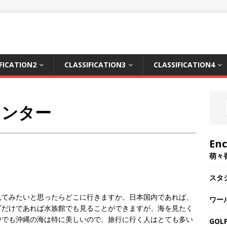
FICATION2
CLASSIFICATION3
CLASSIFICATION4
センター
En
萌々
。
スタ
見てみたいと思ったらどこに行きますか。日本国内であれば、
ワー
ゴだけであれば水族館でも見ることができますが、海を見たく
中でも沖縄の海は特に美しいので、旅行に行く人はとても多い
GOLF