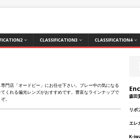
FICATION2
CLASSIFICATION3
CLASSIFICATION4
ス専門店「オードビー」にお任せ下さい。プレー中の気になる
En
せてくれる偏光レンズがおすすめです。豊富なラインナップで
森田
うぞ。
リボ
エレ
。
K-iw