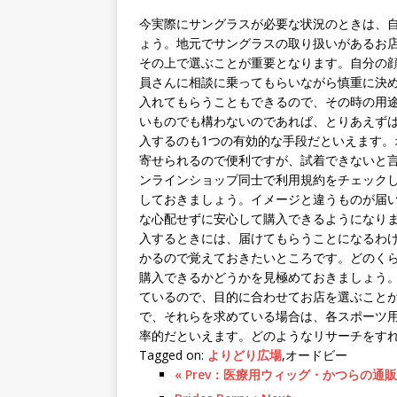
今実際にサングラスが必要な状況のときは、
ょう。地元でサングラスの取り扱いがあるお
その上で選ぶことが重要となります。自分の
員さんに相談に乗ってもらいながら慎重に決
入れてもらうこともできるので、その時の用
いものでも構わないのであれば、とりあえず
入するのも1つの有効的な手段だといえます
寄せられるので便利ですが、試着できないと
ンラインショップ同士で利用規約をチェック
しておきましょう。イメージと違うものが届
な心配せずに安心して購入できるようになり
入するときには、届けてもらうことになるわ
かるので覚えておきたいところです。どのく
購入できるかどうかを見極めておきましょう
ているので、目的に合わせてお店を選ぶこと
で、それらを求めている場合は、各スポーツ
率的だといえます。どのようなリサーチをす
Tagged on:
よりどり広場
,オードビー
« Prev：医療用ウィッグ・かつらの通