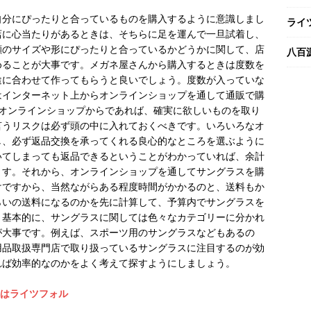
自分にぴったりと合っているものを購入するように意識しまし
ライ
店に心当たりがあるときは、そちらに足を運んで一旦試着し、
顔のサイズや形にぴったりと合っているかどうかに関して、店
八百
めることが大事です。メガネ屋さんから購入するときは度数を
途に合わせて作ってもらうと良いでしょう。度数が入っていな
はインターネット上からオンラインショップを通して通販で購
。オンラインショップからであれば、確実に欲しいものを取り
言うリスクは必ず頭の中に入れておくべきです。いろいろなオ
し、必ず返品交換を承ってくれる良心的なところを選ぶように
いてしまっても返品できるということがわかっていれば、余計
ます。それから、オンラインショップを通してサングラスを購
けですから、当然ながらある程度時間がかかるのと、送料もか
らいの送料になるのかを先に計算して、予算内でサングラスを
。基本的に、サングラスに関しては色々なカテゴリーに分かれ
が大事です。例えば、スポーツ用のサングラスなどもあるの
用品取扱専門店で取り扱っているサングラスに注目するのが効
れば効率的なのかをよく考えて探すようにしましょう。
販はライツフォル